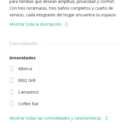
para familias que desean amplitud, privacidad y confort.
Con tres recámaras, tres baños completos y cuarto de
servicio, cada integrante del hogar encuentra su espacio
sin complicaciones. La terraza permite disfrutar del aire
Mostrar toda la descripción
libre sin salir de casa, mientras que las amenidades —
como fire pits y kiosko lounge— invitan a compartir
momentos únicos. Ubicado con acceso directo a Periférico
Comodidades
y Supervía, además de tener vista a los volcanes mas
iconicos de México, este hogar combina tranquilidad y
Amenidades
conectividad.
Alberca
BBQ Grill
Camastros
Coffee Bar
Mostrar todas las comodidades y características