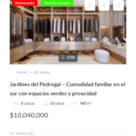
Destacada
Recién Listado
1/32
Torre C
En Venta
Jardines del Pedregal – Comodidad familiar en el
sur con espacios verdes y privacidad
3
camas
3
baños
167
m²
$10,040,000
Lo esencial