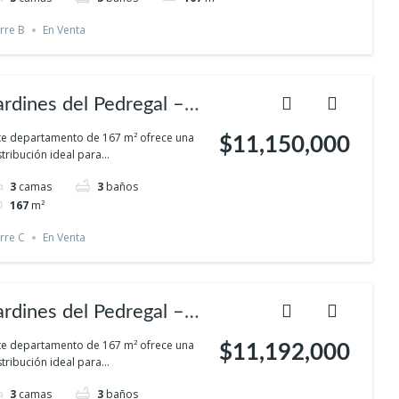
rivacidad
rre B
En Venta
ardines del Pedregal –
omodidad familiar en el
te departamento de 167 m² ofrece una
$11,150,000
stribución ideal para...
ur con espacios verdes y
3
camas
3
baños
rivacidad
167
m²
rre C
En Venta
ardines del Pedregal –
omodidad familiar en el
te departamento de 167 m² ofrece una
$11,192,000
stribución ideal para...
ur con espacios verdes y
3
camas
3
baños