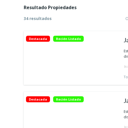
Resultado Propiedades
34 resultados
O
Destacada
Recién Listado
J
C
Es
di
s
p
To
Destacada
Recién Listado
J
C
Es
di
s