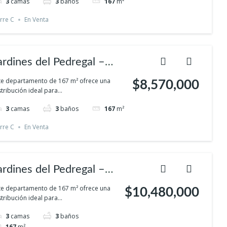
3
camas
3
baños
167
m²
rivacidad
rre C
En Venta
ardines del Pedregal –
omodidad familiar en el
te departamento de 167 m² ofrece una
$8,570,000
stribución ideal para...
ur con espacios verdes y
3
camas
3
baños
167
m²
rivacidad
rre C
En Venta
ardines del Pedregal –
omodidad familiar en el
te departamento de 167 m² ofrece una
$10,480,000
stribución ideal para...
ur con espacios verdes y
3
camas
3
baños
rivacidad
167
m²