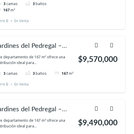
3
camas
3
baños
rivacidad
167
m²
rre B
En Venta
ardines del Pedregal –
omodidad familiar en el
te departamento de 167 m² ofrece una
$9,570,000
stribución ideal para...
ur con espacios verdes y
3
camas
3
baños
167
m²
rivacidad
rre B
En Venta
ardines del Pedregal –
omodidad familiar en el
te departamento de 167 m² ofrece una
$9,490,000
stribución ideal para...
ur con espacios verdes y