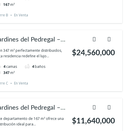
rivacidad
167
m²
rre B
En Venta
ardines del Pedregal –
na residencia de lujo
n 347 m² perfectamente distribuidos,
$24,560,000
ta residencia redefine el lujo...
on amplitud inigualable
4
camas
4
baños
347
m²
rre C
En Venta
ardines del Pedregal –
omodidad familiar en el
te departamento de 167 m² ofrece una
$11,640,000
stribución ideal para...
ur con espacios verdes y