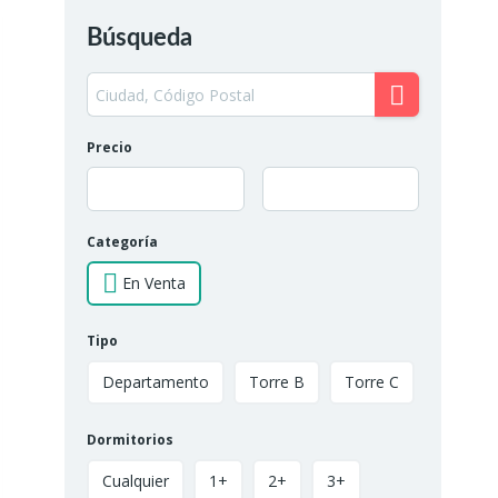
Búsqueda
Precio
Categoría
En Venta
Tipo
Departamento
Torre B
Torre C
Dormitorios
Cualquier
1+
2+
3+