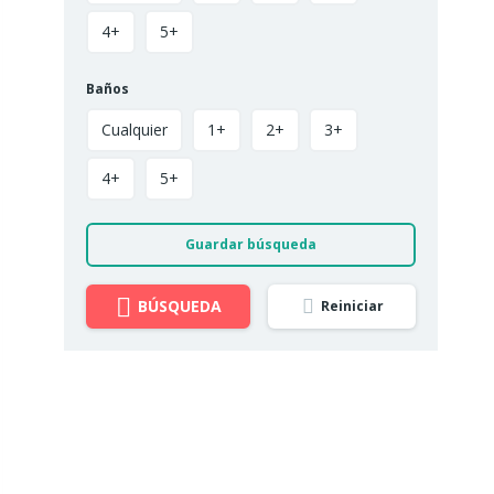
4+
5+
Baños
Cualquier
1+
2+
3+
4+
5+
Guardar búsqueda
BÚSQUEDA
Reiniciar