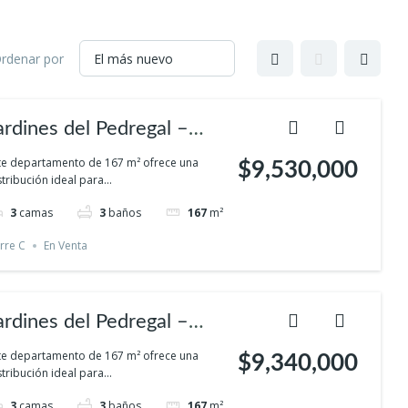
rdenar por
ardines del Pedregal –
omodidad familiar en el
te departamento de 167 m² ofrece una
$9,530,000
stribución ideal para...
ur con espacios verdes y
3
camas
3
baños
167
m²
rivacidad
rre C
En Venta
ardines del Pedregal –
omodidad familiar en el
te departamento de 167 m² ofrece una
$9,340,000
stribución ideal para...
ur con espacios verdes y
3
camas
3
baños
167
m²