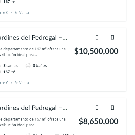
167
m²
rre C
En Venta
ardines del Pedregal –
omodidad familiar en el
te departamento de 167 m² ofrece una
$10,500,000
stribución ideal para...
ur con espacios verdes y
3
camas
3
baños
rivacidad
167
m²
rre C
En Venta
ardines del Pedregal –
omodidad familiar en el
te departamento de 167 m² ofrece una
$8,650,000
stribución ideal para...
ur con espacios verdes y