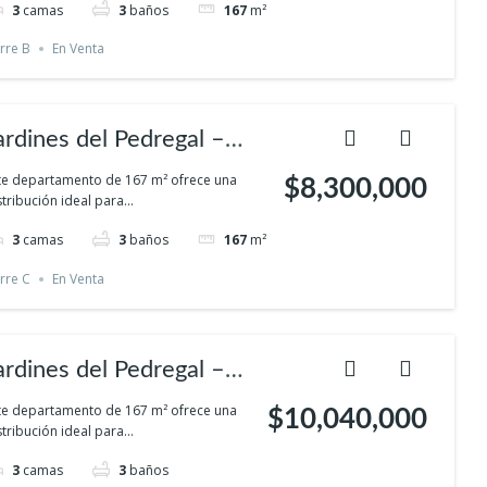
3
camas
3
baños
167
m²
rivacidad
rre B
En Venta
ardines del Pedregal –
omodidad familiar en el
te departamento de 167 m² ofrece una
$8,300,000
stribución ideal para...
ur con espacios verdes y
3
camas
3
baños
167
m²
rivacidad
rre C
En Venta
ardines del Pedregal –
omodidad familiar en el
te departamento de 167 m² ofrece una
$10,040,000
stribución ideal para...
ur con espacios verdes y
3
camas
3
baños
rivacidad