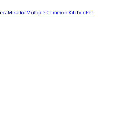
eca
Mirador
Multiple Common Kitchen
Pet