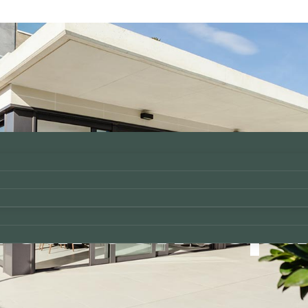
l Pedregal – 
l sur con esp