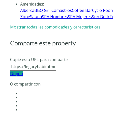
Amenidades
:
Alberca
BBQ Grill
Camastros
Coffee Bar
Cyclo Roo
Zone
Sauna
SPA Hombres
SPA Mujeres
Sun Deck
T
Mostrar todas las comodidades y características
Comparte este property
Copie esta URL para compartir
Dupdo
O compartir con