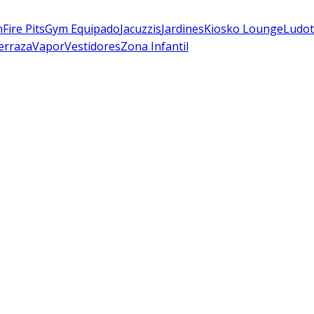
m
Fire Pits
Gym Equipado
Jacuzzis
Jardines
Kiosko Lounge
Ludot
erraza
Vapor
Vestidores
Zona Infantil