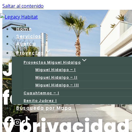
Saltar al contenido
Home
Servicios
Acerca
Proyectos
Jardines de
Proyectos Miguel Hidalgo
Miguel Hidalgo – I
Miguel Hidalgo – II
Miguel Hidalgo – III
familiar en e
Cuauhtemoc – I
Benito Juárez I
Búsqueda por Mapa
y privacidad