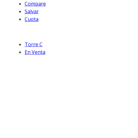
Compare
Salvar
Cuota
Torre C
En Venta
Jardines del 
familiar en el