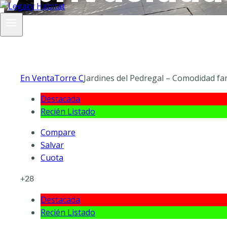
En Venta
Torre C
Jardines del Pedregal – Comodidad fam
Destacada
Recién Listado
Compare
Salvar
Cuota
+28
Destacada
Recién Listado