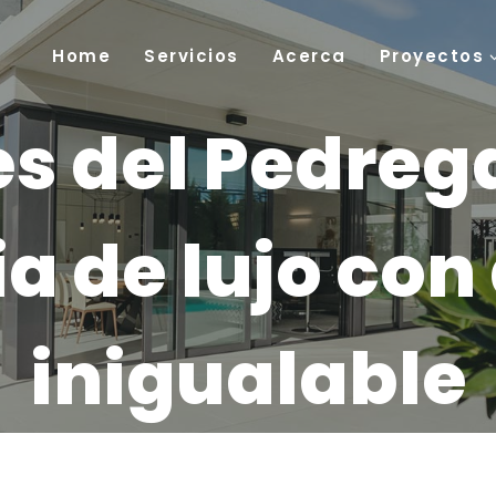
Home
Servicios
Acerca
Proyectos
s del Pedreg
a de lujo co
inigualable