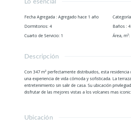
Lo esencial
Fecha Agregada
:
Agregado hace 1 año
Categoría
Dormitorios
:
4
Baños
:
4
Cuarto de Servicio
:
1
Área, m²
:
Descripción
Con 347 m² perfectamente distribuidos, esta residencia r
una experiencia de vida cómoda y sofisticada. La terraza
entretenimiento sin salir de casa. Su ubicación privileg
disfrutar de las mejores vistas a los volcanes mas icon
Ubicación