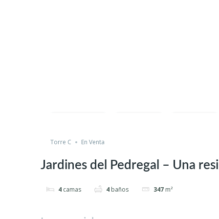
Destacada
Recién Listado
Compare
Salvar
Cuota
Torre C
En Venta
Jardines del Pedregal – Una resi
4
camas
4
baños
347
m²