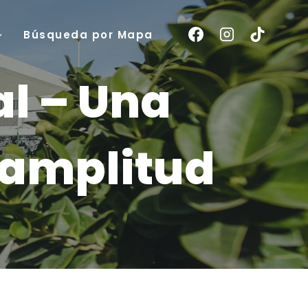
Búsqueda por Mapa
al – Una
n amplitud