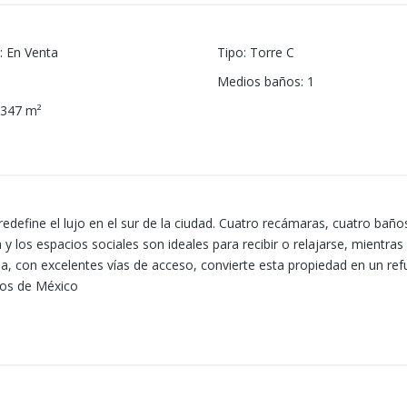
:
En Venta
Tipo
:
Torre C
Medios baños
:
1
347
m²
edefine el lujo en el sur de la ciudad. Cuatro recámaras, cuatro baño
 y los espacios sociales son ideales para recibir o relajarse, mientra
iada, con excelentes vías de acceso, convierte esta propiedad en un r
icos de México